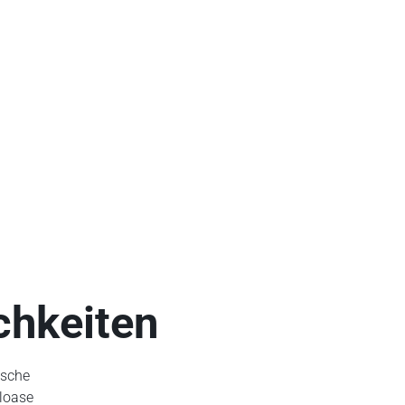
chkeiten
ische
hloase