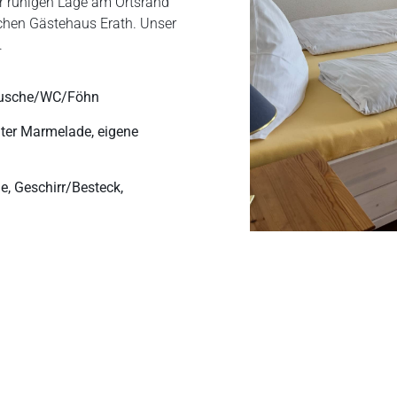
r ruhigen Lage am Ortsrand
ichen Gästehaus Erath. Unser
.
 Dusche/WC/Föhn
ter Marmelade, eigene
, Geschirr/Besteck,